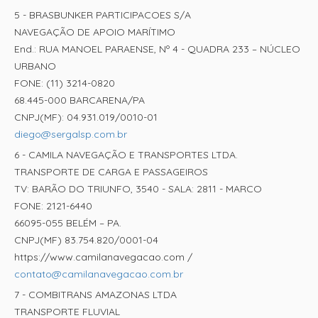
5 - BRASBUNKER PARTICIPACOES S/A
NAVEGAÇÃO DE APOIO MARÍTIMO
End.: RUA MANOEL PARAENSE, Nº 4 - QUADRA 233 – NÚCLEO
URBANO
FONE: (11) 3214-0820
68.445-000 BARCARENA/PA
CNPJ(MF): 04.931.019/0010-01
diego@sergalsp.com.br
6 - CAMILA NAVEGAÇÃO E TRANSPORTES LTDA.
TRANSPORTE DE CARGA E PASSAGEIROS
TV: BARÃO DO TRIUNFO, 3540 - SALA: 2811 - MARCO
FONE: 2121-6440
66095-055 BELÉM – PA.
CNPJ(MF) 83.754.820/0001-04
https://www.camilanavegacao.com /
contato@camilanavegacao.com.br
7 - COMBITRANS AMAZONAS LTDA
TRANSPORTE FLUVIAL