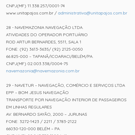
CNPJ(MF) 11.338.257/0001-74
www.unitapajos.com.br /
administrativo@unitapajos.com.br
28 - NAVEMAZONIA NAVEGAÇÃO LTDA.
ATIVIDADES DO OPERADOR PORTUÁRIO
ROD ARTUR BERNARDES, 5511, SALA 1
FONE: (92) 3613-3635/ (92) 2125-0050
66.825-000 – TAPANÃ/ICOARACI/BELÉM/PA.
CNPJ(MF) 02.003.338/0004-75
navemazonia@navemazonia.com.br
29 - NAVETUR – NAVEGAÇÃO, COMÉRCIO E SERVIÇOS LTDA
EPP – BOM JESUS NAVEGAÇÃO
TRANSPORTE POR NAVEGAÇÃO INTERIOR DE PASSAGEIROS
EM LINHAS REGULARES
AV: BERNARDO SAYÃO, 2000 – JURUNAS
FONE: 3272-1423 / 2211 / 3783-2122
66030-120-000 BELÉM – PA.