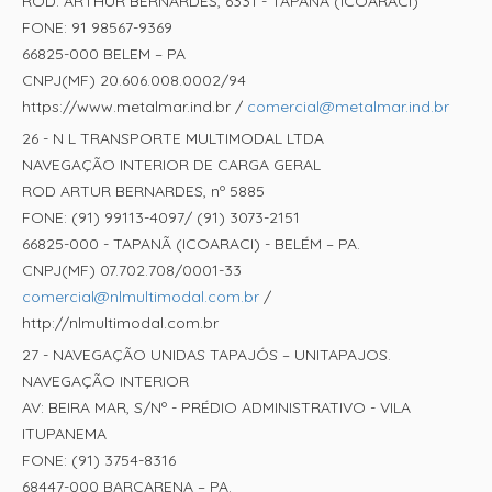
ROD. ARTHUR BERNARDES, 6331 - TAPANA (ICOARACI)
FONE: 91 98567-9369
66825-000 BELEM – PA
CNPJ(MF) 20.606.008.0002/94
https://www.metalmar.ind.br /
comercial@metalmar.ind.br
26 - N L TRANSPORTE MULTIMODAL LTDA
NAVEGAÇÃO INTERIOR DE CARGA GERAL
ROD ARTUR BERNARDES, nº 5885
FONE: (91) 99113-4097/ (91) 3073-2151
66825-000 - TAPANÃ (ICOARACI) - BELÉM – PA.
CNPJ(MF) 07.702.708/0001-33
comercial@nlmultimodal.com.br
/
http://nlmultimodal.com.br
27 - NAVEGAÇÃO UNIDAS TAPAJÓS – UNITAPAJOS.
NAVEGAÇÃO INTERIOR
AV: BEIRA MAR, S/Nº - PRÉDIO ADMINISTRATIVO - VILA
ITUPANEMA
FONE: (91) 3754-8316
68447-000 BARCARENA – PA.