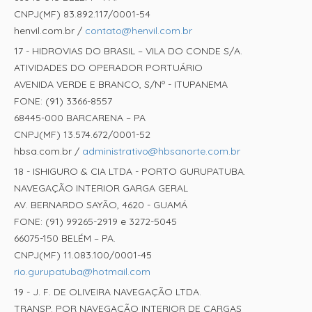
CNPJ(MF) 83.892.117/0001-54
henvil.com.br /
contato@henvil.com.br
17 - HIDROVIAS DO BRASIL – VILA DO CONDE S/A.
ATIVIDADES DO OPERADOR PORTUÁRIO
AVENIDA VERDE E BRANCO, S/Nº - ITUPANEMA
FONE: (91) 3366-8557
68445-000 BARCARENA – PA
CNPJ(MF) 13.574.672/0001-52
hbsa.com.br /
administrativo@hbsanorte.com.br
18 - ISHIGURO & CIA LTDA - PORTO GURUPATUBA.
NAVEGAÇÃO INTERIOR GARGA GERAL
AV. BERNARDO SAYÃO, 4620 - GUAMÁ
FONE: (91) 99265-2919 e 3272-5045
66075-150 BELÉM – PA.
CNPJ(MF) 11.083.100/0001-45
rio.gurupatuba@hotmail.com
19 - J. F. DE OLIVEIRA NAVEGAÇÃO LTDA.
TRANSP. POR NAVEGAÇÃO INTERIOR DE CARGAS