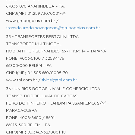
67033-070 ANANINDEUA – PA.
CNPJ(MF) 01.259.730/0001-74
www.grupogdias.com.br /
transdourada.navegacao@grupogdias.com.br
35 - TRANSPORTES BERTOLINI LTDA.
TRANSPORTE MULTIMODAL
ROD. ARTHUR BERNARDES, 6971- KM: 14 – TAPANÃ
FONE: 4006-5100 / 3258-1176
66800-000 BELÉM – PA.
CNPJ(MF) 04.503.660/0005-70
www.tbl.com.br /
tblbel@tbl.com.br
36 - UNIRIOS RODOFLUVIAL E COMERCIO LTDA.
TRANSP. RODOFLUVIAL DE CARGAS
FURO DO PINHEIRO - JARDIM PAISSANREMO, S/Nº -
MARACACUERA
FONE: 4008-8600 / 8601
66815-300 BELÉM – PA.
CNPJ(MF) 83.346.932/0001-18