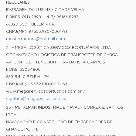
REGULARES
PASSAGEM DA LUZ, 48 - CIDADE VELHA
FONES: (91) 99981-4417/ 98166-8297
66020-350 - BELEM – PA.
CNPJ(MF): 97.553.980/0001-91
master.motors@hotmail.com
24 - MEGA LOGÍSTICA SERVIÇOS PORTUÁRIOS LTDA
ORGANIZAÇÃO LOGÍSTICA DE TRANSPORTE DE CARGA
AV: GENTIL BITTENCOURT, 16 – BATISTA-CAMPOS
FONE: 3205-1800
66015-140 BELÉM – PA.
CNPJ(MF) 05.332.810/0001-69
www.megaservicosportuarios.com.br /
contato@megaportos.com.br
25 - METALMAR INDUSTRIAL E NAVAL - CORREA & SANTOS
LTDA
NAVEGAÇÃO E CONSTRUÇÃO DE EMBARCAÇÕES DE
GRANDE PORTE