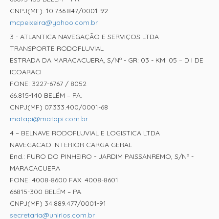
CNPJ(MF): 10.736.847/0001-92
mcpeixeira@yahoo.com.br
3 - ATLANTICA NAVEGAÇÃO E SERVIÇOS LTDA
TRANSPORTE RODOFLUVIAL
ESTRADA DA MARACACUERA, S/Nº - GR: 03 - KM: 05 – D I DE
ICOARACI
FONE: 3227-6767 / 8052
66.815-140 BELÉM – PA.
CNPJ(MF) 07.333.400/0001-68
matapi@matapi.com.br
4 – BELNAVE RODOFLUVIAL E LOGISTICA LTDA
NAVEGACAO INTERIOR CARGA GERAL
End.: FURO DO PINHEIRO - JARDIM PAISSANREMO, S/Nº -
MARACACUERA
FONE: 4008-8600 FAX: 4008-8601
66815-300 BELÉM – PA.
CNPJ(MF) 34.889.477/0001-91
secretaria@unirios.com.br