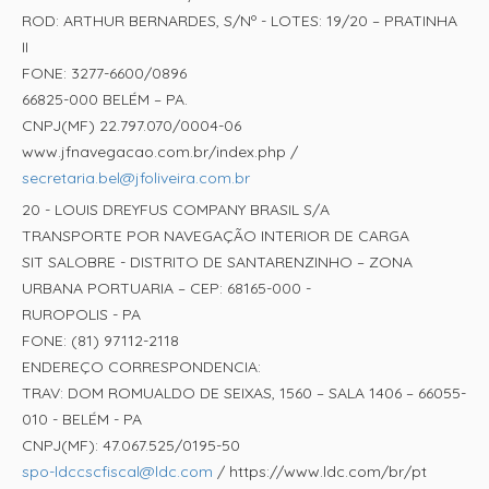
ROD: ARTHUR BERNARDES, S/Nº - LOTES: 19/20 – PRATINHA
II
FONE: 3277-6600/0896
66825-000 BELÉM – PA.
CNPJ(MF) 22.797.070/0004-06
www.jfnavegacao.com.br/index.php /
secretaria.bel@jfoliveira.com.br
20 - LOUIS DREYFUS COMPANY BRASIL S/A
TRANSPORTE POR NAVEGAÇÃO INTERIOR DE CARGA
SIT SALOBRE - DISTRITO DE SANTARENZINHO – ZONA
URBANA PORTUARIA – CEP: 68165-000 -
RUROPOLIS - PA
FONE: (81) 97112-2118
ENDEREÇO CORRESPONDENCIA:
TRAV: DOM ROMUALDO DE SEIXAS, 1560 – SALA 1406 – 66055-
010 - BELÉM - PA
CNPJ(MF): 47.067.525/0195-50
spo-ldccscfiscal@ldc.com
/ https://www.ldc.com/br/pt