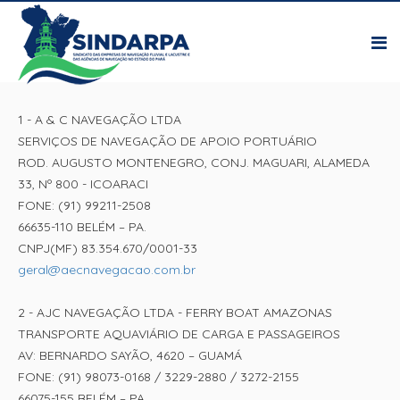
1 - A & C NAVEGAÇÃO LTDA
SERVIÇOS DE NAVEGAÇÃO DE APOIO PORTUÁRIO
ROD. AUGUSTO MONTENEGRO, CONJ. MAGUARI, ALAMEDA
33, Nº 800 - ICOARACI
FONE: (91) 99211-2508
66635-110 BELÉM – PA.
CNPJ(MF) 83.354.670/0001-33
geral@aecnavegacao.com.br
2 - AJC NAVEGAÇÃO LTDA - FERRY BOAT AMAZONAS
TRANSPORTE AQUAVIÁRIO DE CARGA E PASSAGEIROS
AV: BERNARDO SAYÃO, 4620 – GUAMÁ
FONE: (91) 98073-0168 / 3229-2880 / 3272-2155
66075-155 BELÉM – PA.