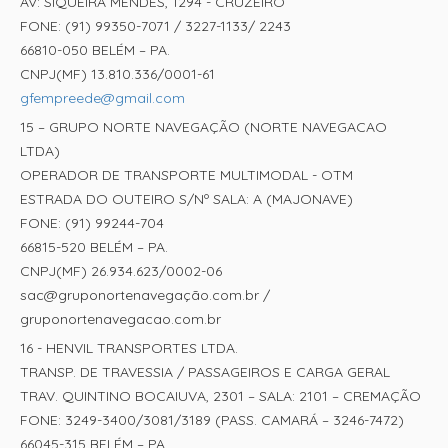
AV: SIQUEIRA MENDES, 1294 - CRUZEIRO
FONE: (91) 99350-7071 / 3227-1133/ 2243
66810-050 BELÉM – PA.
CNPJ(MF) 13.810.336/0001-61
gfempreede@gmail.com
15 – GRUPO NORTE NAVEGAÇÃO (NORTE NAVEGACAO
LTDA)
OPERADOR DE TRANSPORTE MULTIMODAL - OTM
ESTRADA DO OUTEIRO S/Nº SALA: A (MAJONAVE)
FONE: (91) 99244-704
66815-520 BELÉM – PA.
CNPJ(MF) 26.934.623/0002-06
sac@gruponortenavegação.com.br /
gruponortenavegacao.com.br
16 - HENVIL TRANSPORTES LTDA.
TRANSP. DE TRAVESSIA / PASSAGEIROS E CARGA GERAL
TRAV. QUINTINO BOCAIUVA, 2301 – SALA: 2101 – CREMAÇÃO
FONE: 3249-3400/3081/3189 (PASS. CAMARÁ – 3246-7472)
66045-315 BELÉM – PA.