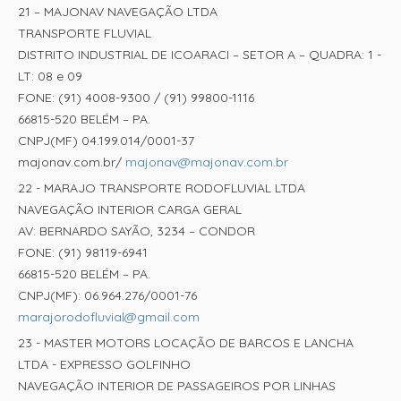
21 – MAJONAV NAVEGAÇÃO LTDA
TRANSPORTE FLUVIAL
DISTRITO INDUSTRIAL DE ICOARACI – SETOR A – QUADRA: 1 -
LT: 08 e 09
FONE: (91) 4008-9300 / (91) 99800-1116
66815-520 BELÉM – PA.
CNPJ(MF) 04.199.014/0001-37
majonav.com.br/
majonav@majonav.com.br
22 - MARAJO TRANSPORTE RODOFLUVIAL LTDA
NAVEGAÇÃO INTERIOR CARGA GERAL
AV: BERNARDO SAYÃO, 3234 – CONDOR
FONE: (91) 98119-6941
66815-520 BELÉM – PA.
CNPJ(MF): 06.964.276/0001-76
marajorodofluvial@gmail.com
23 - MASTER MOTORS LOCAÇÃO DE BARCOS E LANCHA
LTDA - EXPRESSO GOLFINHO
NAVEGAÇÃO INTERIOR DE PASSAGEIROS POR LINHAS