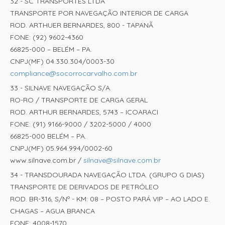
32 - SC TRANSPORTES LTDA
TRANSPORTE POR NAVEGAÇÃO INTERIOR DE CARGA
ROD. ARTHUER BERNARDES, 800 - TAPANÃ
FONE: (92) 9602-4360
66825-000 – BELÉM – PA.
CNPJ(MF) 04.330.304/0003-30
compliance@socorrocarvalho.com.br
33 - SILNAVE NAVEGAÇÃO S/A.
RO-RO / TRANSPORTE DE CARGA GERAL
ROD. ARTHUR BERNARDES, 5743 – ICOARACI
FONE: (91) 9166-9000 / 3202-5000 / 4000
66825-000 BELÉM – PA.
CNPJ(MF) 05.964.994/0002-60
www.silnave.com.br /
silnave@silnave.com.br
34 - TRANSDOURADA NAVEGAÇÃO LTDA. (GRUPO G DIAS)
TRANSPORTE DE DERIVADOS DE PETRÓLEO
ROD. BR-316, S/Nº - KM: 08 – POSTO PARÁ VIP – AO LADO E.
CHAGAS – AGUA BRANCA
FONE: 4008-1570