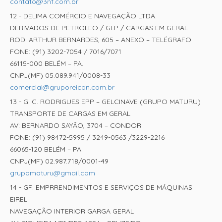
contato@3nf.com.br
12 - DELIMA COMÉRCIO E NAVEGAÇÃO LTDA.
DERIVADOS DE PETROLEO / GLP / CARGAS EM GERAL
ROD. ARTHUR BERNARDES, 605 – ANEXO – TELÉGRAFO
FONE: (91) 3202-7054 / 7016/7071
66115-000 BELÉM – PA.
CNPJ(MF) 05.089.941/0008-33
comercial@gruporeicon.com.br
13 - G. C. RODRIGUES EPP – GELCINAVE (GRUPO MATURU)
TRANSPORTE DE CARGAS EM GERAL
AV: BERNARDO SAYÃO, 3704 – CONDOR
FONE: (91) 98472-5995 / 3249-0563 /3229-2216
66065-120 BELÉM – PA.
CNPJ(MF) 02.987.718/0001-49
grupomaturu@gmail.com
14 - GF. EMPRRENDIMENTOS E SERVIÇOS DE MÁQUINAS
EIRELI
NAVEGAÇÃO INTERIOR GARGA GERAL