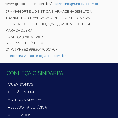
www.grupounirios.com.br/
secretaria@unirios.com.br
37 - VIANORTE LOGISTICA E ARMAZENAGEM LTDA.
TRANSP. POR NAVEGAÇÃO INTERIOR DE CARGAS
ESTRADA DO OUTEIRO, S/N, QUADRA 1, LOTE 3D,
MARACACUERA
FONE: (91) 98131-2613
66815-555 BELÉM – PA.
CNPJ(MF) 62.998.631/0001-07
diretoria@vianortelogistica.com.br
CONHEÇA O SINDARPA
QUEM SOMOS
GESTÃO ATUAL
AGENDA SINDARPA
ASSESSORIA JURÍDICA
ASSOCIADOS