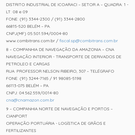
DISTRITO INDUSTRIAL DE ICOARACI – SETOR A – QUADRA: 1 -
LT: 08 e 09
FONE: (91) 3344-2300 / (91) 3344-2800
66815-520 BELÉM – PA.
CNPJ(MF) 05.501.594/0004-80
www.combitrans.com.br /
fiscal.sp@combitrans.com.br
8 – COMPANHIA DE NAVEGAÇÃO DA AMAZONIA – CNA
NAVEGAÇÃO INTERIOR - TRANSPORTE DE DERIVADOS DE
PETROLEO E CARGAS
RUA: PROFESSOR NELSON RIBEIRO, 307 – TELÉGRAFO
FONE: (91) 3244-7165 / 91 98085-5198
66113-075 BELÉM – PA.
CNPJ: 04.562.559/0014-80
cna@cnamazon.com.br
9 – COMPANHIA NORTE DE NAVEGAÇÃO E PORTOS –
CIANPORT
OPERAÇÃO PORTUÁRIA - LOGÍSTICA DE GRÃOS E
FERTILIZANTES