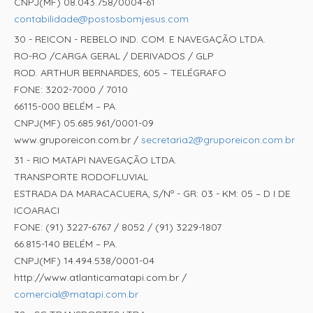
CNPJ(MF) 08.043.758/0004-61
contabilidade@postosbomjesus.com
30 - REICON - REBELO IND. COM. E NAVEGAÇÃO LTDA.
RO-RO /CARGA GERAL / DERIVADOS / GLP
ROD. ARTHUR BERNARDES, 605 – TELÉGRAFO
FONE: 3202-7000 / 7010
66115-000 BELÉM – PA.
CNPJ(MF) 05.685.961/0001-09
www.gruporeicon.com.br /
secretaria2@gruporeicon.com.br
31 - RIO MATAPI NAVEGAÇÃO LTDA.
TRANSPORTE RODOFLUVIAL
ESTRADA DA MARACACUERA, S/Nº - GR: 03 - KM: 05 – D I DE
ICOARACI
FONE: (91) 3227-6767 / 8052 / (91) 3229-1807
66.815-140 BELÉM – PA.
CNPJ(MF) 14.494.538/0001-04
http://www.atlanticamatapi.com.br /
comercial@matapi.com.br